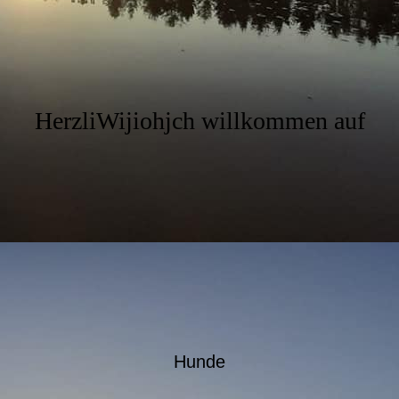
HerzliWijiohjch willkommen auf
ute
Hunde