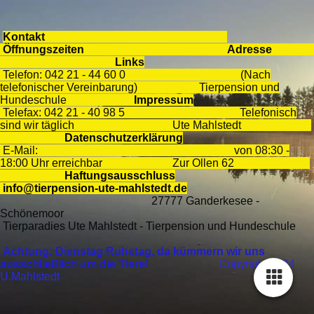
Kontakt
Öffnungszeiten
Adresse
Links
Telefon: 042 21 - 44 60 0 (Nach
telefonischer Vereinbarung) Tierpension und
Hundeschule
Impressum
Telefax: 042 21 - 40 98 5 Telefonisch
sind wir täglich Ute Mahlstedt
Datenschutzerklärung
E-Mail: von 08:30 -
18:00 Uhr erreichbar Zur Ollen 62
Haftungsausschluss
info@tierpension-ute-mahlstedt.de
27777 Ganderkesee -
Schönemoor
Tierparadies Ute Mahlstedt - Tierpension und Hundeschule
Achtung: Dienstag Ruhetag, da kümmern wir uns
ausschließlich um die Tiere!
Copyright 2024
U.Mahlstedt