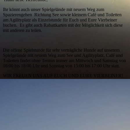
Ihr könnt auch unser Spielgelände mit neuem Weg zum
Spazierengehen Richtung See sowie kleinem Café und Toiletten
am Agilityplatz als Einzelstunde für Euch und Eure Vierbeiner
buchen. Es gibt auch Rabattkarten mit der Möglichkeit sich diese
mit anderen zu teilen.
Die offene Spielstunde für sehr verträgliche Hunde auf unserem
Spielgelände mit neuem Weg zum See und Agilityplatz, Café und
Toiletten findet ohne Termin immer am Mittwoch und Samstag von
16:00 bis 18:00 Uhr und Sonntag von 15:00 bis 17:00 Uhr statt.
WIR FREUEN UNS AUF EUCH UND EURE VIERBEINER!