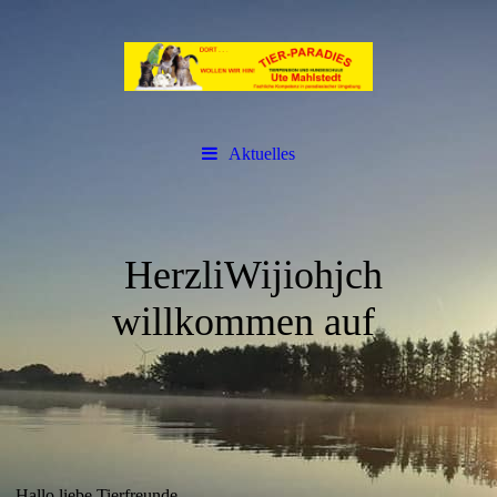
Aktuelles
HerzliWijiohjch
willkommen auf
ute
Hallo liebe Tierfreunde,